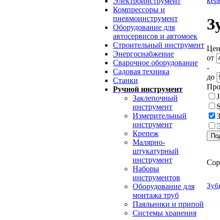
кер
Электроинструмент
Компрессоры и
пневмоинструмент
З
Оборудование для
автосервисов и автомоек
Строительный инструмент
Цен
Энергоснабжение
от
Сварочное оборудование
-
Садовая техника
до
Станки
Про
Ручной инструмент
Заклепочный
инструмент
Измерительный
инструмент
Крепеж
Малярно-
штукатурный
инструмент
Сор
Наборы
инструментов
Зуб
Оборудование для
монтажа труб
Паяльники и припой
Системы хранения