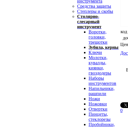
инструмента
Средства защиты
Степлеры и скобы
Столярно-
слесарный
инструмент
код
Воротки,
головки,
до
трещотки
Цен
Зубила, керны
Ключи
Дос
Молотки,
кувалды,
киянки,
гвоздодеры
Наборы
инструментов
Напильники,
рашпили
Ножи
Ножовки
Отвертки
0
Пинцеты,
стеклорезы
Пробойники,