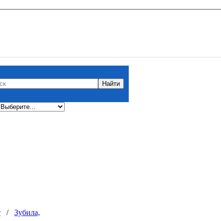
т
/
Зубила,