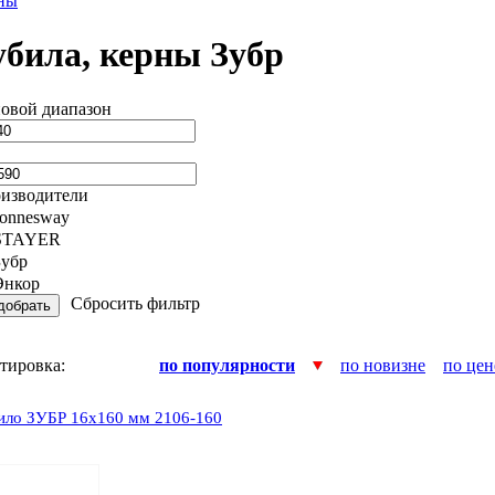
ны
убила, керны Зубр
овой диапазон
изводители
Jonnesway
STAYER
Зубр
Энкор
Сбросить фильтр
тировка:
по популярности
по новизне
по цен
ило ЗУБР 16x160 мм 2106-160