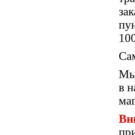
зак
пу
100
Са
Мы 
в 
ма
Вн
при