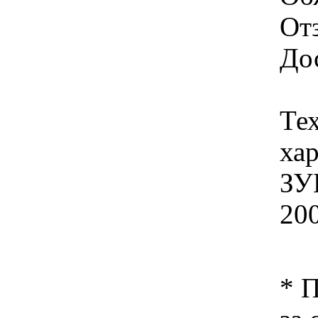
От
Дос
Те
ха
ЗУ
20
* 