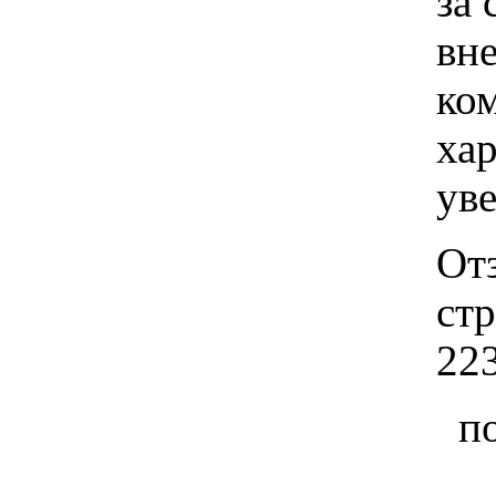
за 
вн
ко
хар
ув
От
ст
22
п