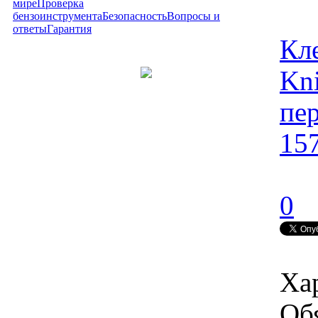
мире
Проверка
бензоинструмента
Безопасность
Вопросы и
ответы
Гарантия
Кл
Kn
пе
15
0
Ха
Об