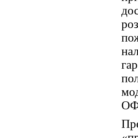
до
ро
пож
на
га
по
мо
ОФ
Пр
«п