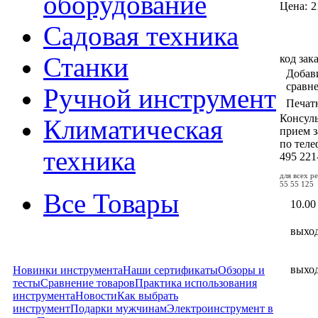
оборудование
Цена:
2
Садовая техника
код зак
Станки
Добав
сравн
Ручной инструмент
Печат
Консул
Климатическая
прием з
по тел
техника
495
221
для всех р
55 55 125
Все Товары
10.00
выхо
выхо
Новинки инструмента
Наши сертификаты
Обзоры и
тесты
Сравнение товаров
Практика использования
инструмента
Новости
Как выбрать
инструмент
Подарки мужчинам
Электроинструмент в