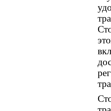
удо
тр
Ст
это
вкл
до
рег
тр
Ст
тр